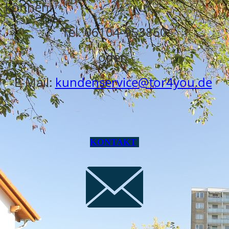
können.
Tel. 06104-953860
oder
E-Mail:
kundenservice@tor4you.de
KONTAKT