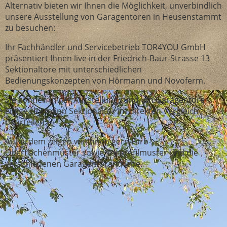
Alternativ bieten wir Ihnen die Möglichkeit, unverbindlich
unsere Ausstellung von Garagentoren in Heusenstammt
zu besuchen:
Ihr Fachhändler und Servicebetrieb TOR4YOU GmbH
präsentiert Ihnen live in der Friedrich-Baur-Strasse 13
Sektionaltore mit unterschiedlichen
Bedienungskonzepten von Hörmann und Novoferm.
Sie können in der Ausstellung rund um Garagentore
einige Hörmann Sektionaltor im direkten Vergleich
beurteilen.
Außerdem zeigen wir Ihnen gern Farb-
Oberflächenmuster sowie Torprofilmuster und die
verschiedenen Garagentorantriebe.